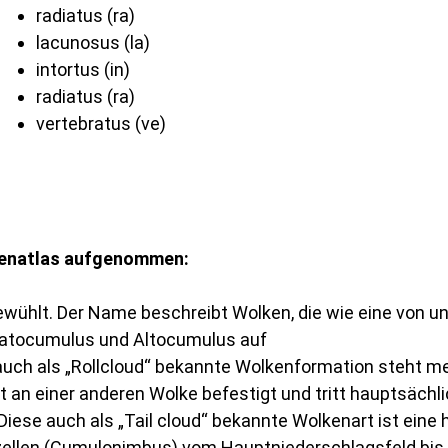
radiatus (ra)
lacunosus (la)
intortus (in)
radiatus (ra)
vertebratus (ve)
kenatlas aufgenommen:
gewühlt. Der Name beschreibt Wolken, die wie eine von 
tratocumulus und Altocumulus auf
ie auch als „Rollcloud“ bekannte Wolkenformation steht m
ht an einer anderen Wolke befestigt und tritt hauptsäch
 Diese auch als „Tail cloud“ bekannte Wolkenart ist ein
zellen (Cumulonimbus) vom Hauptniederschlagsfeld bis h