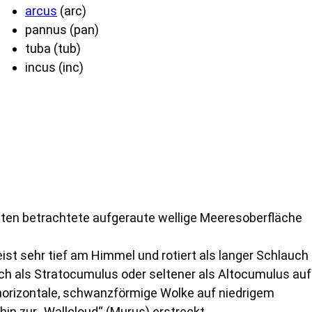
arcus
(arc)
pannus (pan)
tuba (tub)
incus (inc)
unten betrachtete aufgeraute wellige Meeresoberfläche
eist sehr tief am Himmel und rotiert als langer Schlauch
lich als Stratocumulus oder seltener als Altocumulus auf
e horizontale, schwanzförmige Wolke auf niedrigem
in zur „Wallcloud“ (Murus) erstreckt.