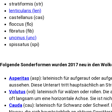
stratiformis (str)
lenticularis (len)
castellanus (cas)
floccus (flo)
fibratus (fib)
uncinus (unc)
spissatus (spi)
Folgende Sonderformen wurden 2017 neu in den Wol
Asperitas
(asp): lateinisch für aufgeraut oder auf
aussehen. Diese Unterart tritt hauptsächlich an S
Volutus
(vol): lateinisch für wälzen oder rollen. D
oft langsam um eine horizontale Achse. Sie ist nic
Cauda
(cau): lateinisch für Schwanz oder Schweif.
Niveau, die sich hauptsächlich an aktiven Gewitter