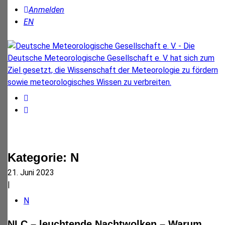
Anmelden
EN
Kategorie:
N
21. Juni 2023
|
N
NLC – leuchtende Nachtwolken – Warum