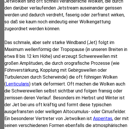
Jetwolken sind oft schnell veränderliche Wolken, die durch
den darüber verlaufenden Jetstream auseinander gerissen
werden und dadurch verdreht, faserig oder zerfranst wirken,
so daß sie kaum noch eindeutig einer Wolkengattung
zugeordnet werden können.
Das schmale, aber sehr starke Windband (Jet) folgt im
Maximum wellenförmig der Tropopause (in unseren Breiten in
etwa 8 bis 12 km Höhe) und erzeugt Schwerewellen mit
großen Amplituden, die durch orografische Prozesse (wie
Föhnverstärkung, Kopplung mit Gebirgswellen oder
Turbulenzen durch Scherwinde) die oft föhnigen Wolken
(
Lenticularis
) stark deformiert. Oft machen die Wolken auch
die Schwerewellen selbst sichtbar und folgen fransig oder
zerrissen deren Verlauf. Besonders im Herbst und Winter ist
der Jet bei uns oft kräftig und formt diese typischen
ausgefransten oder welligen Altocumulus- oder Cirrusfelder.
Ein besonderer Vertreter von Jetwolken ist
Asperitas
, der mit
seinen verschiedenen Formen ebenfalls die atmosphärischen