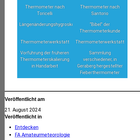
Thermometer nach
Thermometer nach
Toricelli
Santorio
Längenänderungshygroskop
“Bibel” der
Thermometerkunde
Thermometerwerkstatt
Thermometerwerkstatt
Vorführung der früheren
Sammlung
Thermometerskalierung
verschiedener, in
in Handarbeit
Geraberg hergestellter
Fieberthermometer
Veröffentlicht am
21. August 2024
Veröffentlicht in
Entdecken
FA Amateurmeteorologie