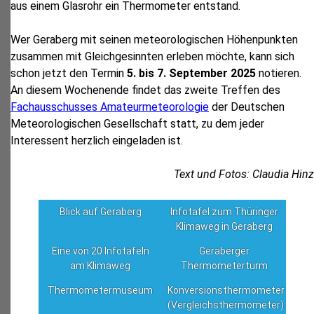
aus einem Glasrohr ein Thermometer entstand.
Wer Geraberg mit seinen meteorologischen Höhenpunkten
zusammen mit Gleichgesinnten erleben möchte, kann sich
schon jetzt den Termin
5. bis 7. September 2025
notieren.
An diesem Wochenende findet das zweite Treffen des
Fachausschusses Amateurmeteorologie
der Deutschen
Meteorologischen Gesellschaft statt, zu dem jeder
Interessent herzlich eingeladen ist.
Text und Fotos: Claudia Hinz
Blick auf Geraberg
Infotafel zum Thüringer
Klimaweg in Geraberg
Eine von 20 Infotafeln
Geraberger
am Klimaweg
Thermometerturm
Thermometermuseum
Konversionsthermometer
(Vergleichsthermometer)