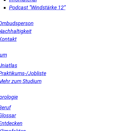
Podcast “Windstärke 12”
Ombudsperson
Nachhaltigkeit
Kontakt
ium
Uniatlas
Praktikums-/Jobliste
Mehr zum Studium
orologie
Beruf
Glossar
Entdecken