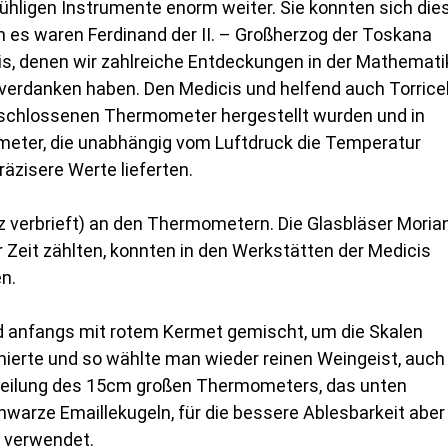
hligen Instrumente enorm weiter. Sie konnten sich die
nn es waren Ferdinand der II. – Großherzog der Toskana
s, denen wir zahlreiche Entdeckungen in der Mathemati
erdanken haben. Den Medicis und helfend auch Torricel
 geschlossenen Thermometer hergestellt wurden und in
eter, die unabhängig vom Luftdruck die Temperatur
räzisere Werte lieferten.
z verbrieft) an den Thermometern. Die Glasbläser Morian
 Zeit zählten, konnten in den Werkstätten der Medicis
n.
d anfangs mit rotem Kermet gemischt, um die Skalen
ierte und so wählte man wieder reinen Weingeist, auch
nteilung des 15cm großen Thermometers, das unten
hwarze Emaillekugeln, für die bessere Ablesbarkeit aber
e verwendet.