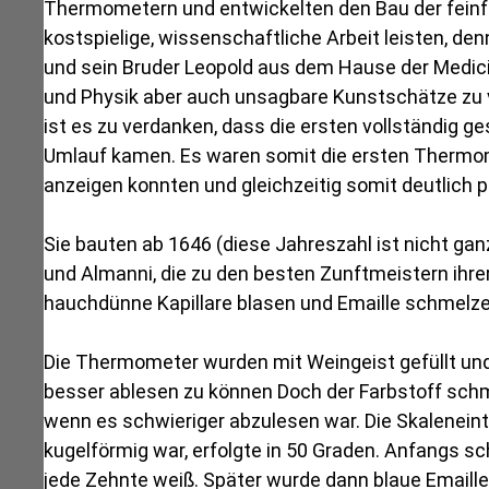
Thermometern und entwickelten den Bau der feinfü
kostspielige, wissenschaftliche Arbeit leisten, de
und sein Bruder Leopold aus dem Hause der Medici
und Physik aber auch unsagbare Kunstschätze zu v
ist es zu verdanken, dass die ersten vollständig
Umlauf kamen. Es waren somit die ersten Thermom
anzeigen konnten und gleichzeitig somit deutlich p
Sie bauten ab 1646 (diese Jahreszahl ist nicht gan
und Almanni, die zu den besten Zunftmeistern ihrer
hauchdünne Kapillare blasen und Emaille schmelze
Die Thermometer wurden mit Weingeist gefüllt un
besser ablesen zu können Doch der Farbstoff schm
wenn es schwieriger abzulesen war. Die Skalenei
kugelförmig war, erfolgte in 50 Graden. Anfangs sc
jede Zehnte weiß. Später wurde dann blaue Emaill