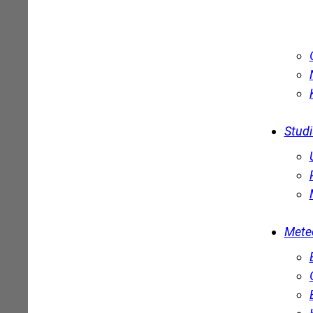
Stud
Mete