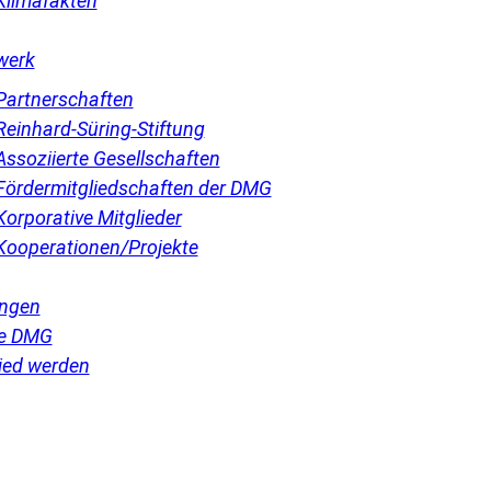
Klimafakten
werk
Partnerschaften
Reinhard-Süring-Stiftung
Assoziierte Gesellschaften
Fördermitgliedschaften der DMG
Korporative Mitglieder
Kooperationen/Projekte
ngen
e DMG
ied werden