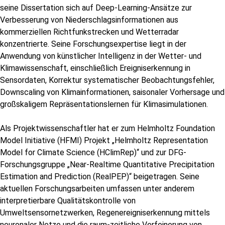
seine Dissertation sich auf Deep-Learning-Ansätze zur
Verbesserung von Niederschlagsinformationen aus
kommerziellen Richtfunkstrecken und Wetterradar
konzentrierte. Seine Forschungsexpertise liegt in der
Anwendung von künstlicher Intelligenz in der Wetter- und
Klimawissenschaft, einschließlich Ereigniserkennung in
Sensordaten, Korrektur systematischer Beobachtungsfehler,
Downscaling von Klimainformationen, saisonaler Vorhersage und
großskaligem Repräsentationslernen für Klimasimulationen.
Als Projektwissenschaftler hat er zum Helmholtz Foundation
Model Initiative (HFMI) Projekt „Helmholtz Representation
Model for Climate Science (HClimRep)“ und zur DFG-
Forschungsgruppe „Near-Realtime Quantitative Precipitation
Estimation and Prediction (RealPEP)“ beigetragen. Seine
aktuellen Forschungsarbeiten umfassen unter anderem
interpretierbare Qualitätskontrolle von
Umweltsensornetzwerken, Regenereigniserkennung mittels
neuronaler Netze und die raum-zeitliche Verfeinerung von