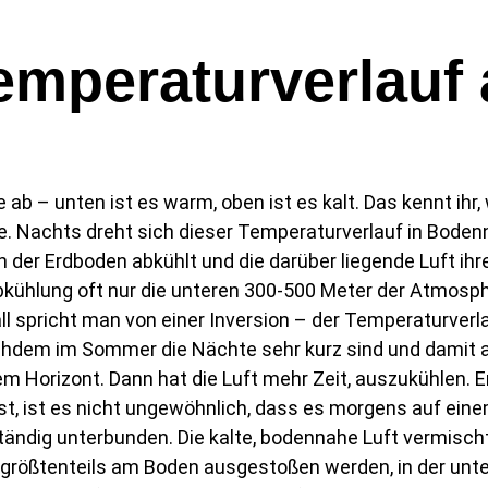
emperaturverlauf
ab – unten ist es warm, oben ist es kalt. Das kennt ih
. Nachts dreht sich dieser Temperaturverlauf in Bodenn
ch der Erdboden abkühlt und die darüber liegende Luft i
bkühlung oft nur die unteren 300-500 Meter der Atmosph
all spricht man von einer Inversion – der Temperaturverl
dem im Sommer die Nächte sehr kurz sind und damit auc
em Horizont. Dann hat die Luft mehr Zeit, auszukühlen. 
, ist es nicht ungewöhnlich, dass es morgens auf einem 
lständig unterbunden. Die kalte, bodennahe Luft vermisch
ie größtenteils am Boden ausgestoßen werden, in der un