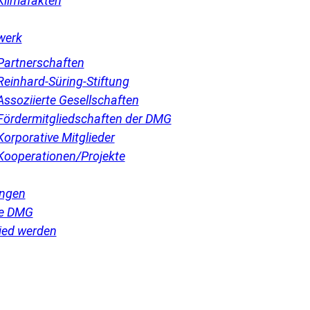
Klimafakten
werk
Partnerschaften
Reinhard-Süring-Stiftung
Assoziierte Gesellschaften
Fördermitgliedschaften der DMG
Korporative Mitglieder
Kooperationen/Projekte
ngen
e DMG
ied werden