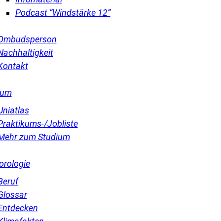
Podcast “Windstärke 12”
Ombudsperson
Nachhaltigkeit
Kontakt
ium
Uniatlas
Praktikums-/Jobliste
Mehr zum Studium
orologie
Beruf
Glossar
Entdecken