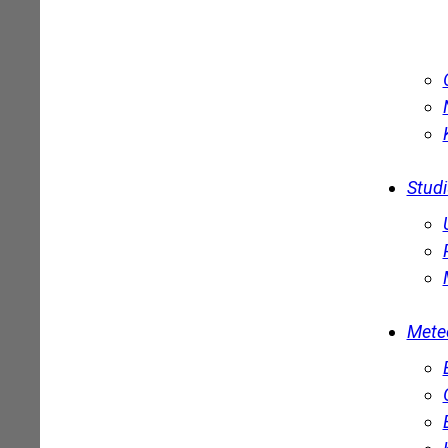
Stud
Mete