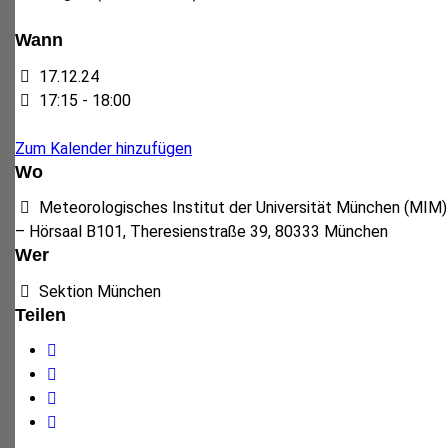
Wann
17.12.24
17:15 - 18:00
Zum Kalender hinzufügen
Wo
Meteorologisches Institut der Universität München (MIM)
– Hörsaal B101, Theresienstraße 39, 80333 München
Wer
Sektion München
Teilen
Facebook
Twitter
WhatsApp
E-
Mail