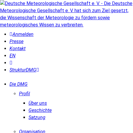
Anmelden
Presse
Kontakt
EN
Struktur
DMG
Die DMG
Profil
Über uns
Geschichte
Satzung
Organisation