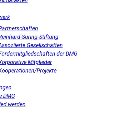
Klimafakten
werk
Partnerschaften
Reinhard-Süring-Stiftung
Assoziierte Gesellschaften
Fördermitgliedschaften der DMG
Korporative Mitglieder
Kooperationen/Projekte
ngen
e DMG
ied werden