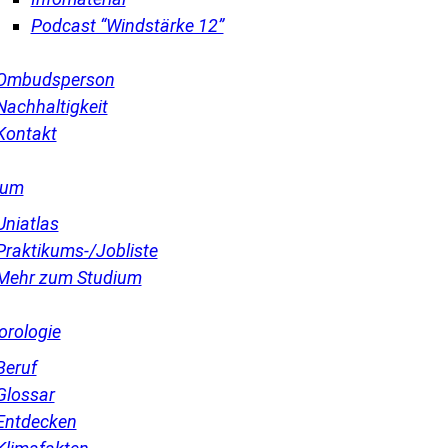
Podcast “Windstärke 12”
Ombudsperson
Nachhaltigkeit
Kontakt
ium
Uniatlas
Praktikums-/Jobliste
Mehr zum Studium
orologie
Beruf
Glossar
Entdecken