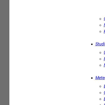
Stud
Mete